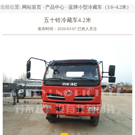
当前位置:
网站首页
>
产品中心
>
蓝牌小型冷藏车（3.6~4.2米）
大型冷藏车（6.1~8米）
重型冷藏车（8.1~9.6米）
按底盘厂家分类：
东风冷藏车
福田冷藏车
五十铃冷藏车4.2米
解放冷藏车
陕汽冷藏车
江淮冷藏车
金杯冷藏车
发布时间：2020-03-07 已有
人关注
重汽冷藏车
江铃冷藏车
五十铃冷藏车
依维柯冷藏车