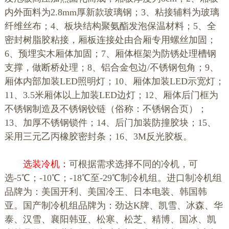
内外面料为2.8mm厚新款玻璃钢；3、粘接辅料为玻璃
纤维丝布；4、板块结构聚氨酯发泡保温材料；5、全
密封树脂胶粘接，厢板连接处由合厢专用螺丝加固；
6、预埋实木厢体加固；7、厢体框架为防锈处理槽钢
支撑，做断桥处理；8、铝合金包边/不锈钢包角；9、
厢体内部加装LED照明灯；10、厢体加装LED示宽灯；
11、3.5米厢体以上加装LED边灯；12、厢体后门框为
不锈钢制造及不锈钢铰链（俗称：不锈钢合页）；
13、加厚不锈钢锁件；14、后门加装防撞胶块；15、
采用三元乙丙橡胶密封条；16、3M反光胶板。
选装冷机：
可根据需求选择不同的冷机，可
选-5℃；-10℃；-18℃至-29℃制冷机组。进口制冷机组
品牌为：美国开利、美国冷王、日本电装、韩国韩
亚。国产制冷机组品牌为：劲达K牌、凯雪、冰森、华
泰、汉雪、襄阳韩亚、松寒、松芝、精博、国冰、凯