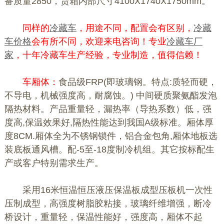
备质量2850，货箱内部尺寸4100X1740X1750mm。
同样的
冷藏车
，用途不同，配置会有区别，
冷藏
车价格
会有所不同，欢迎来电咨询！专业
冷藏车厂
家
，十年冷藏车生产经验，专业制造，值得信赖！
车厢体：
食品级FRP(即玻璃钢。特点:质轻而硬，
不导电，机械强度高，耐腐蚀。) 中间硬质聚氨酯发泡
隔热材料。产品重量轻，漏热率（导热系数）低，强
度高,保温效果好,隔热性能达到我国A级标准。厢体厚
度8CM.厢体全为不锈钢锁件，铝合金包角,厢体地板选
装底板通风槽。配-5至-18度制冷机组。其它按标配生
产或客户特别需求生产。
采用16米恒温恒压液压保温板成型压板机一次性
压制成型，高强度树脂胶粘接，玻璃纤维增强，断冷
桥设计，重量轻，保温性能好，强度高，厢体不起