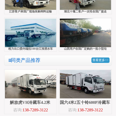
江苏客户来我厂现场采购饲料运输
湖北十堰二客户一次性在我厂提走
程力出口委内瑞拉100台江淮洒水车
山西用户在我厂定购的一批小型垃
同类产品推荐
查看更多>>
解放虎VH冷藏车4.2米
国六4米2五十铃600P冷藏车
咨询:
138-7289-3122
咨询:
138-7289-3122