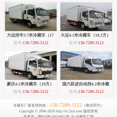
大运排半3.7米冷藏车（17
大运4.1米冷藏车（18.2方）
咨询:
138-7289-3122
咨询:
138-7289-3122
方）
豪沃4.1米冷藏车（19方）
国六跃进自动挡4.2米冷藏
咨询:
138-7289-3122
咨询:
138-7289-3122
车（
138-7289-3122
冷藏车厂家直销热线：
（微信同号）
Copyright © 2006-2026 http://m.2xai.com 版权所有
备案号：
鄂ICP备18019851号-76
冷藏车厂家