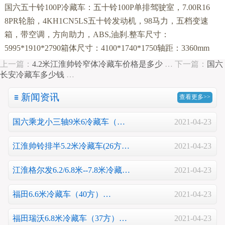
国六五十铃100P冷藏车：五十铃100P单排驾驶室，7.00R16
8PR轮胎，4KH1CN5LS五十铃发动机，98马力，五档变速
箱，带空调，方向助力，ABS,油刹.整车尺寸：
5995*1910*2790箱体尺寸：4100*1740*1750轴距：3360mm
上一篇：
4.2米江淮帅铃窄体冷藏车价格是多少
…
下一篇：
国六
长安冷藏车多少钱
…
新闻资讯
查看更多>>
国六乘龙小三轴9米6冷藏车（…
2021-04-23
江淮帅铃排半5.2米冷藏车(26方…
2021-04-23
江淮格尔发6.2/6.8米--7.8米冷藏…
2021-04-23
福田6.6米冷藏车（40方）…
2021-04-23
福田瑞沃6.8米冷藏车（37方）…
2021-04-23