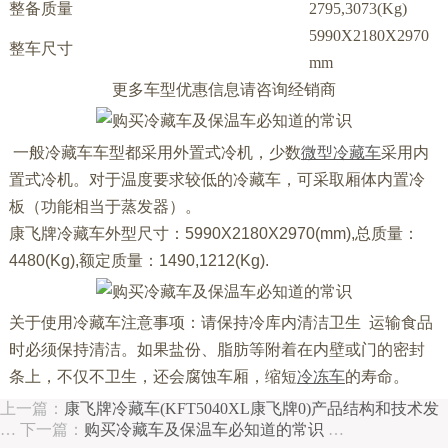
整备质量
2795,3073(Kg)
5990X2180X2970
整车尺寸
mm
更多车型优惠信息请咨询经销商
一般冷藏车车型都采用外置式冷机，少数
微型冷藏车
采用内
置式冷机。对于温度要求较低的冷藏车，可采取厢体内置冷
板（功能相当于蒸发器）。
康飞牌冷藏车外型尺寸：5990X2180X2970(mm),总质量：
4480(Kg),额定
质量：1490,1212(Kg).
关于使用冷藏车注意事项：请保持冷库内清洁卫生 运输食品
时必须保持清洁。如果盐份、脂肪等附着在内壁或门的密封
条上，不仅不卫生，还会腐蚀车厢，缩短
冷冻车
的寿命。
上一篇：
康飞牌冷藏车(KFT5040XL康飞牌0)产品结构和技术发
…
下一篇：
购买冷藏车及保温车必知道的常识
…