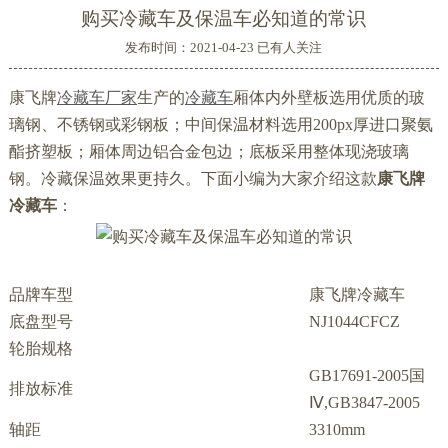
购买冷藏车及保温车必知道的常识
发布时间：2021-04-23 已有
人关注
康飞牌
冷藏车厂家
生产的
冷藏车
厢体内外壁板选用优质的玻
璃钢、不锈钢或彩钢板；中间保温材料选用200px厚进口聚氨
酯挤塑板；厢体周边铝合金包边；底板采用整体现浇玻璃
钢。冷藏保温效果更持久。下面小编为大家介绍这款
康飞牌
冷藏车
：
品牌车型
康飞牌冷藏车
底盘型号
NJ1044CFCZ
轮胎规格
GB17691-2005国
排放标准
Ⅳ,GB3847-2005
轴距
3310mm