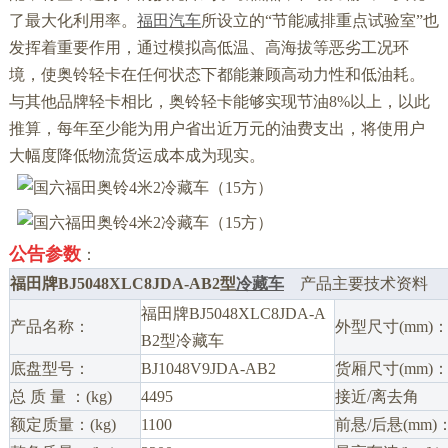
了最大化利用率。
福田汽车
所设立的“节能减排重点试验室”也
发挥着重要作用，通过模拟高低温、高海拔等恶劣工况环
境，使奥铃轻卡在任何状态下都能兼顾高动力性和低油耗。
与其他品牌轻卡相比，奥铃轻卡能够实现节油8%以上，以此
推算，每年至少能为用户省出近万元的油费支出，将使用户
大幅度降低物流货运成本成为现实。
公告参数
：
福田牌BJ5048XLC8JDA-AB2型
冷藏车
产品主要技术资料
福田牌BJ5048XLC8JDA-A
产品名称：
外型尺寸(mm)
B2型冷藏车
底盘型号：
BJ1048V9JDA-AB2
货厢尺寸(mm)
总 质 量 ：(kg)
4495
接近/离去角
额定质量：(kg)
1100
前悬/后悬(mm)