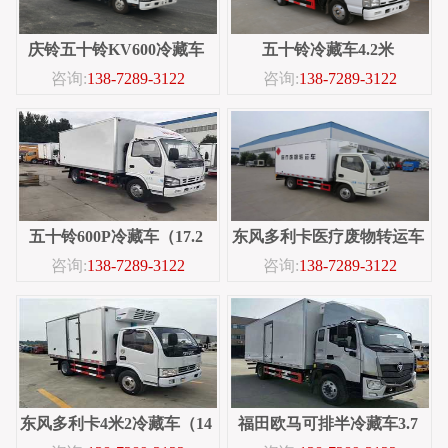
庆铃五十铃KV600冷藏车
五十铃冷藏车4.2米
咨询:
138-7289-3122
咨询:
138-7289-3122
4.2米
五十铃600P冷藏车（17.2
东风多利卡医疗废物转运车
咨询:
138-7289-3122
咨询:
138-7289-3122
方）
东风多利卡4米2冷藏车（14
福田欧马可排半冷藏车3.7