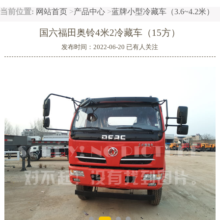
当前位置:
网站首页
>
产品中心
>
蓝牌小型冷藏车（3.6~4.2米）
大型冷藏车（6.1~8米）
重型冷藏车（8.1~9.6米）
按底盘厂家分类：
东风冷藏车
福田冷藏车
国六福田奥铃4米2冷藏车（15方）
解放冷藏车
陕汽冷藏车
江淮冷藏车
金杯冷藏车
发布时间：2022-06-20 已有
人关注
重汽冷藏车
江铃冷藏车
五十铃冷藏车
依维柯冷藏车