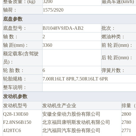
整备质量：(kg)
3200
最高车速(km/h)
轴荷：
1575/2920
底盘参数
底盘型号：
BJ1048V9JDA-AB2
批次：
轴 数：
2
燃油种类：
轴 距(mm)：
3360
前 轮 距(mm)：
额定载客(含驾驶
后 轮 距(mm)：
员)：
轮 胎 数：
6
弹簧片数：
轮胎规格：
7.00R16LT 8PR,7.50R16LT 6PR
整车说明：
发动机参数
发动机型号
发动机生产企业
排量（
Q28-130E60
安徽全柴动力股份有限公司
2800
F2.8NS6B150
北京福田康明斯发动机有限公司
2780
4J28TC6
北汽福田汽车股份有限公司
2771