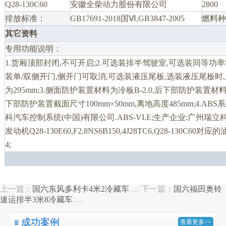
Q28-130C60
安徽全柴动力股份有限公司
2800
排放标准：
GB17691-2018国Ⅵ,GB3847-2005
燃料种
其它资料
专用功能说明：
1.货厢顶部封闭,不可开启;2.可选装排半驾驶室,可选装同等功
装单/双侧开门,侧开门可取消,可选装液压尾板,选装液压尾板
为295mm;3.侧面防护装置材料为冷板B-2.0,后下部防护装置材
下部防护装置截面尺寸100mm×50mm,离地高度485mm;4.ABS
科汽车控制系统(中国)有限公司.ABS-VI.E;生产企业:广州瑞
发动机Q28-130E60,F2.8NS6B150,4J28TC6,Q28-130C60对应的油
4;
上一篇：
国六东风多利卡4米2冷藏车
…
下一篇：
国六福田奥铃
速运排半3米8冷藏车
…
成功案例
查看更多>>