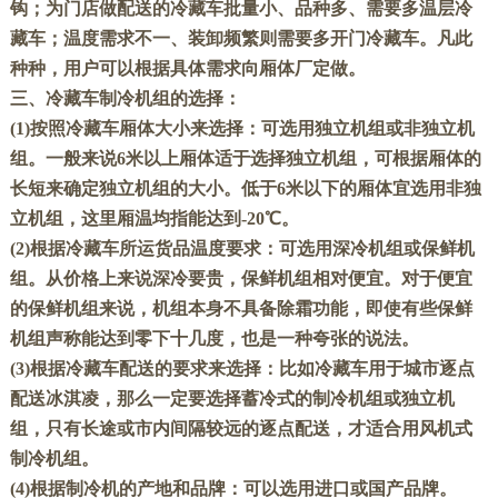
钩；为门店做配送的冷藏车批量小、品种多、需要多温层冷
藏车；温度需求不一、装卸频繁则需要多开门冷藏车。凡此
种种，用户可以根据具体需求向厢体厂定做。
三、冷藏车制冷机组的选择：
(1)
按照冷藏车厢体大小来选择：可选用独立机组或非独立机
组。一般来说
6
米以上厢体适于选择独立机组，可根据厢体的
长短来确定独立机组的大小。低于
6
米以下的厢体宜选用非独
立机组，这里厢温均指能达到
-20
℃
。
(2)
根据冷藏车所运货品温度要求：可选用深冷机组或保鲜机
组。从价格上来说深冷要贵，保鲜机组相对便宜。对于便宜
的保鲜机组来说，机组本身不具备除霜功能，即使有些保鲜
机组声称能达到零下十几度，也是一种夸张的说法。
(3)
根据冷藏车配送的要求来选择：比如冷藏车用于城市逐点
配送冰淇凌，那么一定要选择蓄冷式的制冷机组或独立机
组，只有长途或市内间隔较远的逐点配送，才适合用风机式
制冷机组。
(4)
根据制冷机的产地和品牌：可以选用进口或国产品牌。