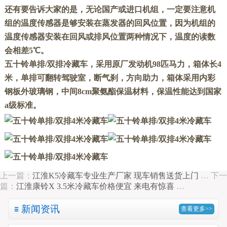
还有要告诉大家的是，无论国产或进口机组，一定要注意机
组的温度传感器是够安装在蒸发器的回风位置，因为机组的
温度传感器安装在回风或排风位置两种情况下，温度的读数
会相差
5
℃
。
五十铃
单排/双排冷藏车
，采用原厂发动机
98
匹马力，箱体长
4
米，单排可翻转驾驶室，断气刹，方向助力，箱体采用内彩
钢板外玻璃钢
，中间
8cm
聚氨酯保温材料，保温性能达到国家
a
级标准。
上一篇：
江淮K5冷藏车专业生产厂家 现车销售送货上门
…
下一
篇：
江淮康铃X 3.5米冷藏车价格便宜 来电有惊喜
…
新闻资讯
查看更多>>